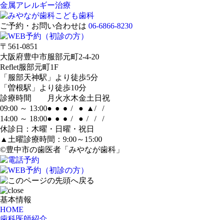
金属アレルギー治療
ご予約・お問い合わせは
06-6866-8230
〒561-0851
大阪府豊中市服部元町2-4-20
Reflet服部元町1F
「服部天神駅」より徒歩5分
「曽根駅」より徒歩10分
診療時間
月
火
水
木
金
土
日
祝
09:00 ～ 13:00
●
●
●
/
●
▲
/
/
14:00 ～ 18:00
●
●
●
/
●
/
/
/
休診日：木曜・日曜・祝日
▲土曜診療時間：9:00～15:00
©豊中市の歯医者「みやなが歯科」
基本情報
HOME
歯科医師紹介