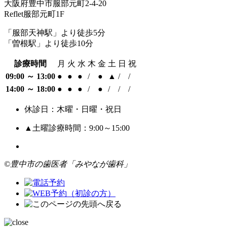
大阪府豊中市服部元町2-4-20
Reflet服部元町1F
「服部天神駅」より徒歩5分
「曽根駅」より徒歩10分
診療時間
月
火
水
木
金
土
日
祝
09:00 ～ 13:00
●
●
●
/
●
▲
/
/
14:00 ～ 18:00
●
●
●
/
●
/
/
/
休診日：木曜・日曜・祝日
▲土曜診療時間：9:00～15:00
©豊中市の歯医者「みやなが歯科」