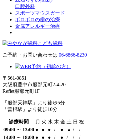
口腔外科
スポーツマウスガード
ボロボロの歯の治療
金属アレルギー治療
ご予約・お問い合わせは
06-6866-8230
〒561-0851
大阪府豊中市服部元町2-4-20
Reflet服部元町1F
「服部天神駅」より徒歩5分
「曽根駅」より徒歩10分
診療時間
月
火
水
木
金
土
日
祝
09:00 ～ 13:00
●
●
●
/
●
▲
/
/
14:00 ～ 18:00
●
●
●
/
●
/
/
/